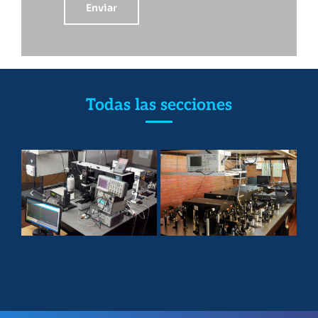
Enviar
Todas las secciones
a
Fotoquímica
Reactividad