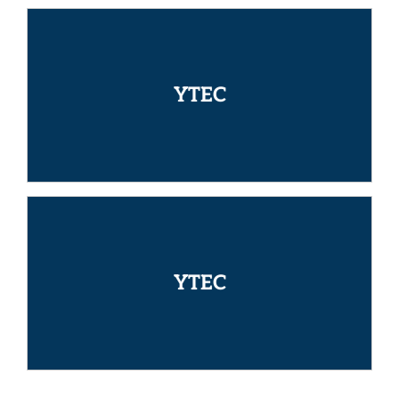
YTEC
Desarrollo de recubrimientos poliméricos
YTEC
hidrofóbicos e hidrofílicos para la fabricación de
membranas de separación petróleo-agua.
YTEC
YTEC
Desarrollo de métodos para cuantificación de
litio en la producción de baterías de litio.