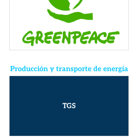
Desarrollo e instalación de técnicas de difusión
pasiva para el monitoreo de la concentración de
NO2 en 100 puntos de la Ciudad de Buenos
Aires.
Producción y transporte de energía
TGS
Investigación del origen de formación de
TGS
depósitos de azufre en un gasoducto en la
Provincia de Buenos Aires.