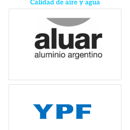
Calidad de aire y agua
Aluar
Desarrollo y puesta en operación de un sistema
de monitoreo in-situ de fluoruro atmosférico,
fracciones gaseosas y particuladas en aire.
YPF
Diseño de métodos robustos de muestreo y
valoración cuantitativa de compuestos cloro-
fluoocarbonados (CFC) en aguas subterráneas
para establecer la antigüedad de derrames de